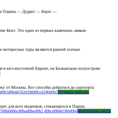
ура Тирана — Дуррес — Берат —
тве Кент. Это один из первых каменных замков
ые интересные туры являются ранней осенью
м в юго-восточной Европе, на Балканском полуострове
и
у от Москвы. Все способы добраться до аэропорта
Путевые заметки
ерес для всех модников, стекающихся в Париж.
Интересные места