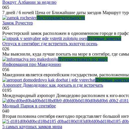
Вокруг Албании за неделю
0
65
7 дней / 6 ночей Цена от Ближайшие даты заездов Маршрут т
Достопримечательности
Замок Рочестер
0
65
Рочестерский замок расположен в одноименном городе в графс
Путевые заметки
Отпуск в сентябре: где встретить золотую осень
0
26
Мы выяснили, куда лучше поехать на море в сентябре, где сам
Путешествовать по миру
Информация про Македонию
0
56
Македония является европейским государством, расположенны
Путевые заметк
Аэропорт Домодедово: как доехать и где встречать
0
195
Международный аэропорт Домодедово расположен к юго-восток
Модный Париж в сентябре
0
40
Вторая половина сентября ежегодно представляет большой инт
5 самых крупных замков мира