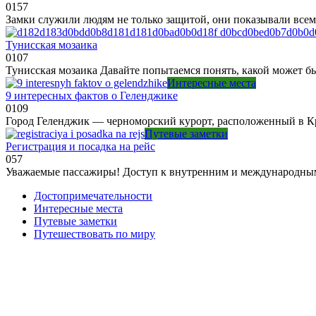
0
157
Замки служили людям не только защитой, они показывали всем 
Тунисская мозаика
0
107
Тунисская мозаика Давайте попытаемся понять, какой может б
Интересные места
9 интересных фактов о Геленджике
0
109
Город Геленджик — черноморский курорт, расположенный в Кр
Путевые заметки
Регистрация и посадка на рейс
0
57
Уважаемые пассажиры! Доступ к внутренним и международным
Достопримечательности
Интересные места
Путевые заметки
Путешествовать по миру