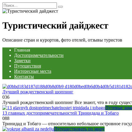
Перейти
Search
к
for:
содержанию
Туристический дайджест
Описание стран и курортов, фото отелей, отзывы туристов
Главная
Достопримечательности
Заметки
Путешествия
Интересные места
Контакты
Лучший рождественский шоппинг
0
36
Лучший рождественский шоппинг Все знают, что в году сущест
Путевые зам
13 главных достопримечательностей Тринидада и Тобаго
0
88
Тринидад и Тобаго — относительно небольшое островное госуд
Путешествовать по миру