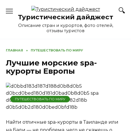
Перейти
к
Туристический дайджест
содержанию
Описание стран и курортов, фото отелей,
отзывы туристов
ГЛАВНАЯ
»
ПУТЕШЕСТВОВАТЬ ПО МИРУ
Лучшие морские spa-
курорты Европы
ПУТЕШЕСТВОВАТЬ ПО МИРУ
Найти отличные spa-курорты в Таиланде или
на Бали — не проблема, чего не скажешь о