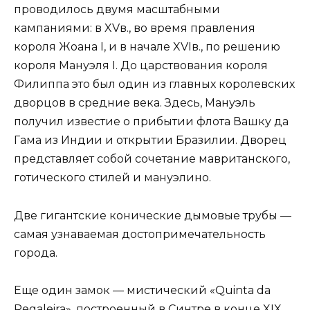
проводилось двумя масштабными
кампаниями: в XVв., во время правления
короля Жоана I, и в начале XVIв., по решению
короля Мануэля I. До царствования короля
Филиппа это был один из главных королевских
дворцов в средние века. Здесь, Мануэль
получил известие о прибытии флота Вашку да
Гама из Индии и открытии Бразилии. Дворец
представляет собой сочетание мавританского,
готического стилей и мануэлино.
Две гигантские конические дымовые трубы —
самая узнаваемая достопримечательность
города.
Еще один замок — мистический «Quinta da
Regaleira», построенный в Синтре в конце XIX