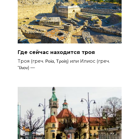
Где сейчас находится троя
Троя (греч. Ροία, Τροίη) или Илиос (греч.
Ἴλιον) —