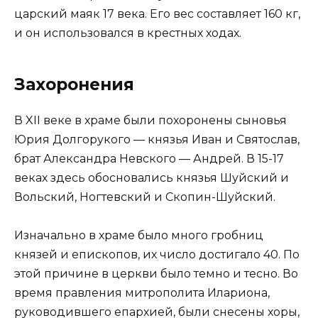
царский маяк 17 века. Его вес составляет 160 кг,
и он использовался в крестных ходах.
Захоронения
В XII веке в храме были похоронены сыновья
Юрия Долгорукого — князья Иван и Святослав,
брат Александра Невского — Андрей. В 15-17
веках здесь обосновались князья Шуйский и
Вольский, Ногтевский и Скопин-Шуйский.
Изначально в храме было много гробниц
князей и епископов, их число достигало 40. По
этой причине в церкви было темно и тесно. Во
время правления митрополита Илариона,
руководившего епархией, были снесены хоры,