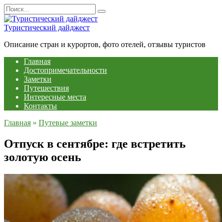
Перейти
Search
к
for:
содержанию
Туристический дайджест
Описание стран и курортов, фото отелей, отзывы туристов
Главная
Достопримечательности
Заметки
Путешествия
Интересные места
Контакты
Главная
»
Путевые заметки
Отпуск в сентябре: где встретить
золотую осень