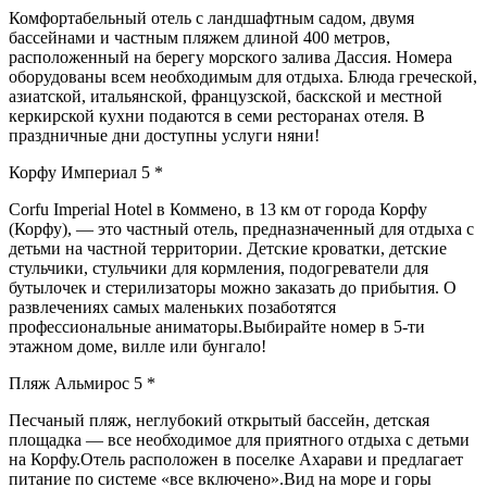
Комфортабельный отель с ландшафтным садом, двумя
бассейнами и частным пляжем длиной 400 метров,
расположенный на берегу морского залива Дассия. Номера
оборудованы всем необходимым для отдыха. Блюда греческой,
азиатской, итальянской, французской, баскской и местной
керкирской кухни подаются в семи ресторанах отеля. В
праздничные дни доступны услуги няни!
Корфу Империал 5 *
Corfu Imperial Hotel в Коммено, в 13 км от города Корфу
(Корфу), — это частный отель, предназначенный для отдыха с
детьми на частной территории. Детские кроватки, детские
стульчики, стульчики для кормления, подогреватели для
бутылочек и стерилизаторы можно заказать до прибытия. О
развлечениях самых маленьких позаботятся
профессиональные аниматоры.Выбирайте номер в 5-ти
этажном доме, вилле или бунгало!
Пляж Альмирос 5 *
Песчаный пляж, неглубокий открытый бассейн, детская
площадка — все необходимое для приятного отдыха с детьми
на Корфу.Отель расположен в поселке Ахарави и предлагает
питание по системе «все включено».Вид на море и горы