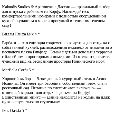
Kaloudis Studios & Apartments в Дассии — правильный выбор
для отпуска с ребенком на Корфу. Наслаждайтесь
комфортабельными номерами с полностью оборудованной
кухней, купанием в море и прогулкой в ​​тенистом зеленом
саду!
Виллы Глифа Бич 4 *
Барбати — это еще одна современная квартира для отпуска с
собственной кухней, расположенная недалеко от знаменитого
песчаного пляжа Глифада. Семьи с детьми довольны террасой
с бассейном и просторными номерами. Из отеля открывается
чудесный вид на бескрайние просторы Ионического моря.
MarBella Corfu 5 *
Хороший выбор — 5-звездочный курортный отель в Агиос
Иоаннис. Он имеет три бассейна, собственный пляж, спа и
роскошный сад. Питание по системе «все включено» —
отличный вариант для отдыха с детьми на Корфу!
Единственный минус — здание находится на холме, на пляж
нужно спускаться по ступенькам.
Ikos Dassia 5 *