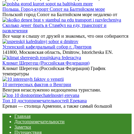
Польша. Город-курорт Сопот на Балтийском море
Польский город Сопот на Балтийском море недалеко от
Сколько денег брать в Стамбул на еду, транспорт и
развлечения
Все чаще я слышу от друзей и знакомых, что они собираются
Успенский кафедральный собор г. Дмитров
141800, Московская область, Dmitrow, Istoricheska EN.
Климат Шерегеш (Российская Федерация)
Климат Шерегеш (Российская Федерация) График
температуры
10 интересных фактов о Венгрии
Венгрия незаслуженно недооценена туристами.
Топ 10 достопримечательностей Еревана
Ереван — столица Армении, а также самый большой
Главная
Достопримечательности
Заметки
Путешествия