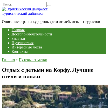
Перейти
Search
к
for:
содержанию
Туристический дайджест
Описание стран и курортов, фото отелей, отзывы туристов
Главная
Достопримечательности
Заметки
Путешествия
Интересные места
Контакты
Главная
»
Путевые заметки
Отдых с детьми на Корфу. Лучшие
отели и пляжи