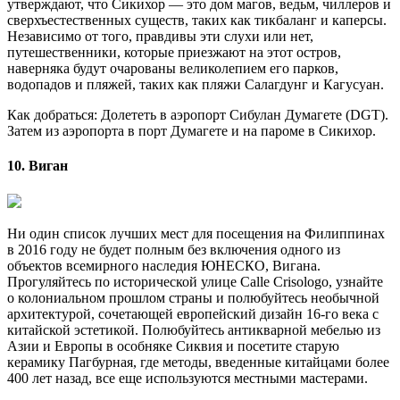
утверждают, что Сикихор — это дом магов, ведьм, чиллеров и
сверхъестественных существ, таких как тикбаланг и каперсы.
Независимо от того, правдивы эти слухи или нет,
путешественники, которые приезжают на этот остров,
наверняка будут очарованы великолепием его парков,
водопадов и пляжей, таких как пляжи Салагдунг и Кагусуан.
Как добраться: Долететь в аэропорт Сибулан Думагете (DGT).
Затем из аэропорта в порт Думагете и на пароме в Сикихор.
10. Виган
Ни один список лучших мест для посещения на Филиппинах
в 2016 году не будет полным без включения одного из
объектов всемирного наследия ЮНЕСКО, Вигана.
Прогуляйтесь по исторической улице Calle Crisologo, узнайте
о колониальном прошлом страны и полюбуйтесь необычной
архитектурой, сочетающей европейский дизайн 16-го века с
китайской эстетикой. Полюбуйтесь антикварной мебелью из
Азии и Европы в особняке Сиквия и посетите старую
керамику Пагбурная, где методы, введенные китайцами более
400 лет назад, все еще используются местными мастерами.