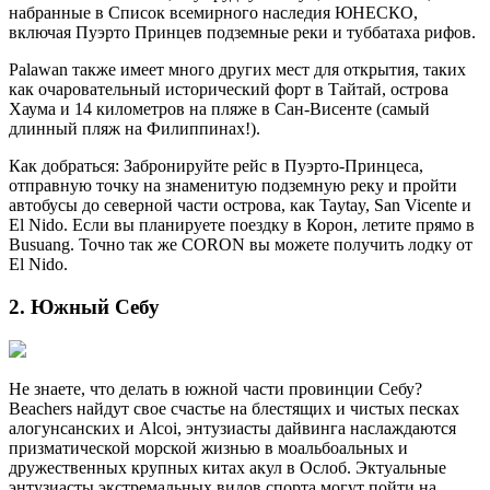
набранные в Список всемирного наследия ЮНЕСКО,
включая Пуэрто Принцев подземные реки и туббатаха рифов.
Palawan также имеет много других мест для открытия, таких
как очаровательный исторический форт в Тайтай, острова
Хаума и 14 километров на пляже в Сан-Висенте (самый
длинный пляж на Филиппинах!).
Как добраться: Забронируйте рейс в Пуэрто-Принцеса,
отправную точку на знаменитую подземную реку и пройти
автобусы до северной части острова, как Taytay, San Vicente и
El Nido. Если вы планируете поездку в Корон, летите прямо в
Busuang. Точно так же CORON вы можете получить лодку от
El Nido.
2. Южный Себу
Не знаете, что делать в южной части провинции Себу?
Beachers найдут свое счастье на блестящих и чистых песках
алогунсанских и Alcoi, энтузиасты дайвинга наслаждаются
призматической морской жизнью в моальбоальных и
дружественных крупных китах акул в Ослоб. Эктуальные
энтузиасты экстремальных видов спорта могут пойти на