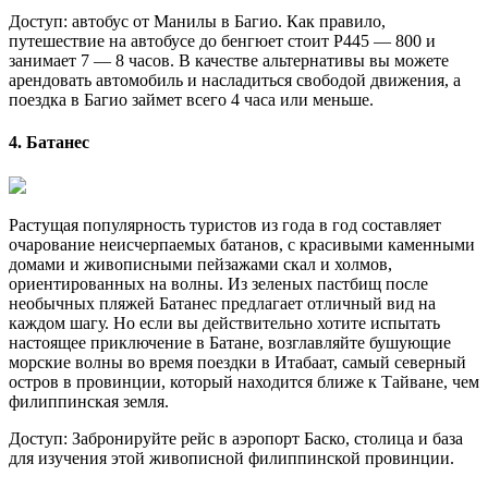
Доступ: автобус от Манилы в Багио. Как правило,
путешествие на автобусе до бенгюет стоит P445 — 800 и
занимает 7 — 8 часов. В качестве альтернативы вы можете
арендовать автомобиль и насладиться свободой движения, а
поездка в Багио займет всего 4 часа или меньше.
4. Батанес
Растущая популярность туристов из года в год составляет
очарование неисчерпаемых батанов, с красивыми каменными
домами и живописными пейзажами скал и холмов,
ориентированных на волны. Из зеленых пастбищ после
необычных пляжей Батанес предлагает отличный вид на
каждом шагу. Но если вы действительно хотите испытать
настоящее приключение в Батане, возглавляйте бушующие
морские волны во время поездки в Итабаат, самый северный
остров в провинции, который находится ближе к Тайване, чем
филиппинская земля.
Доступ: Забронируйте рейс в аэропорт Баско, столица и база
для изучения этой живописной филиппинской провинции.