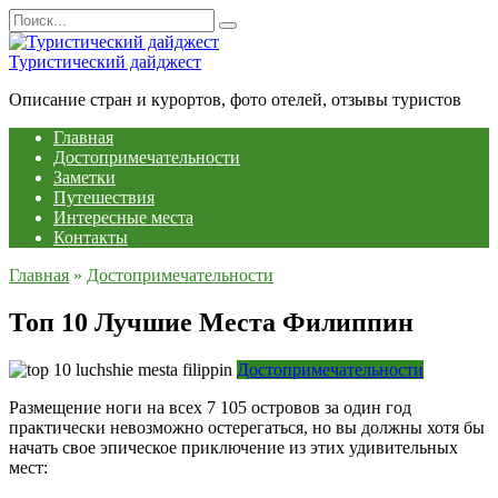
Перейти
Search
к
for:
содержанию
Туристический дайджест
Описание стран и курортов, фото отелей, отзывы туристов
Главная
Достопримечательности
Заметки
Путешествия
Интересные места
Контакты
Главная
»
Достопримечательности
Топ 10 Лучшие Места Филиппин
Достопримечательности
Размещение ноги на всех 7 105 островов за один год
практически невозможно остерегаться, но вы должны хотя бы
начать свое эпическое приключение из этих удивительных
мест: