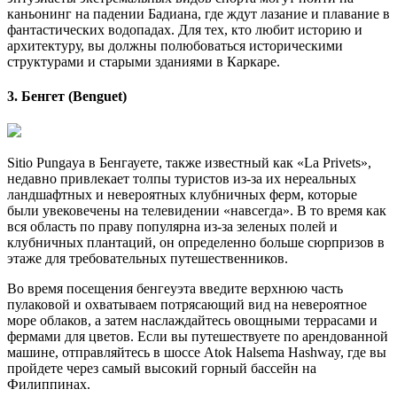
каньонинг на падении Бадиана, где ждут лазание и плавание в
фантастических водопадах. Для тех, кто любит историю и
архитектуру, вы должны полюбоваться историческими
структурами и старыми зданиями в Каркаре.
3. Бенгет (Benguet)
Sitio Pungaya в Бенгауете, также известный как «La Privets»,
недавно привлекает толпы туристов из-за их нереальных
ландшафтных и невероятных клубничных ферм, которые
были увековечены на телевидении «навсегда». В то время как
вся область по праву популярна из-за зеленых полей и
клубничных плантаций, он определенно больше сюрпризов в
этаже для требовательных путешественников.
Во время посещения бенгеуэта введите верхнюю часть
пулаковой и охватываем потрясающий вид на невероятное
море облаков, а затем наслаждайтесь овощными террасами и
фермами для цветов. Если вы путешествуете по арендованной
машине, отправляйтесь в шоссе Atok Halsema Hashway, где вы
пройдете через самый высокий горный бассейн на
Филиппинах.