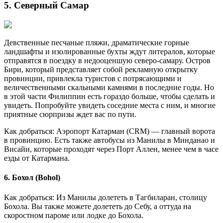
5. Северный Самар
Девственные песчаные пляжи, драматические горные
ландшафты и изолированные бухты ждут литералов, которые
отправятся в поездку в недооценшую северо-самару. Остров
Бири, который представляет собой рекламную открытку
провинции, привлекла туристов с потрясающими и
величественными скальными камнями в последние годы. Но
в этой части Филиппин есть гораздо больше, чтобы сделать и
увидеть. Попробуйте увидеть соседние места с ним, и многие
приятные сюрпризы ждет вас по пути.
Как добраться: Аэропорт Катарман (CRM) — главный ворота
в провинцию. Есть также автобусы из Манилы в Минданао и
Висайи, которые проходят через Порт Аллен, менее чем в часе
езды от Катармана.
6. Бохол (Bohol)
Как добраться: Из Манилы долететь в Тагбиларан, столицу
Бохола. Вы также можете долететь до Себу, а оттуда на
скоростном пароме или лодке до Бохола.