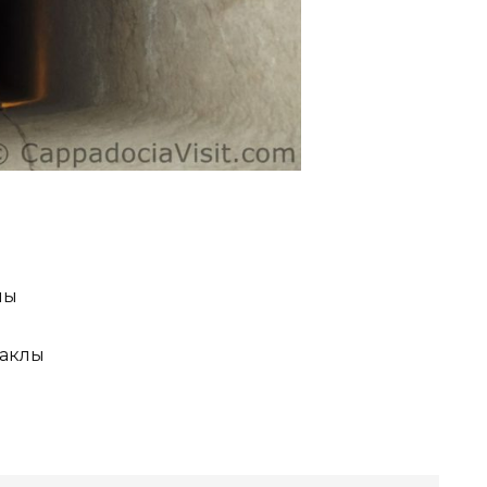
лы
маклы