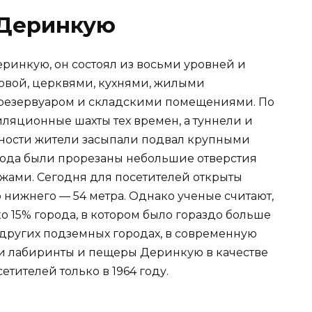
 Деринкую
ринкую, он состоял из восьми уровней и
овой, церквями, кухнями, жилыми
резервуаром и складскими помещениями. По
ляционные шахты тех времен, а туннели и
сности жители засыпали подвал крупными
рода были прорезаны небольшие отверстия
жами. Сегодня для посетителей открыты
о нижнего — 54 метра. Однако ученые считают,
о 15% города, в котором было гораздо больше
 других подземных городах, в современную
и лабиринты и пещеры Деринкую в качестве
етителей только в 1964 году.