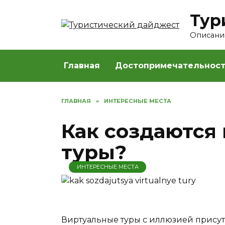
Перейти
Тур
к
содержанию
Описание
Главная
Достопримечательнос
ГЛАВНАЯ
»
ИНТЕРЕСНЫЕ МЕСТА
Как создаются
туры?
ИНТЕРЕСНЫЕ МЕСТА
Виртуальные туры с иллюзией присут