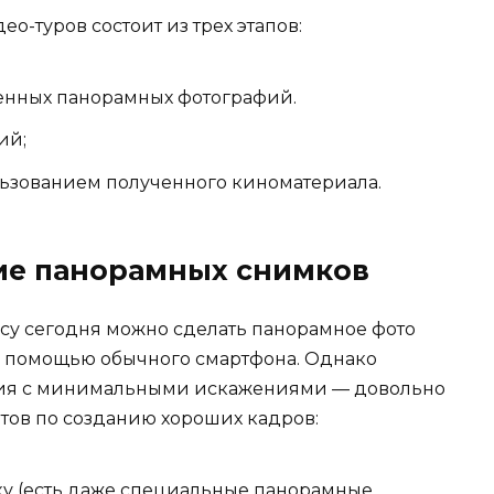
о-туров состоит из трех этапов:
твенных панорамных фотографий.
ий;
льзованием полученного киноматериала.
ие панорамных снимков
су сегодня можно сделать панорамное фото
с помощью обычного смартфона. Однако
ния с минимальными искажениями — довольно
етов по созданию хороших кадров:
ку (есть даже специальные панорамные