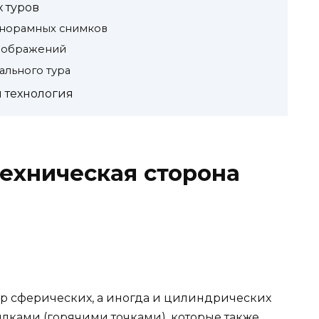
 туров
анорамных снимков
изображений
ального тура
 технология
техническая сторона
р сферических, а иногда и цилиндрических
ылками (горячими точками), которые также