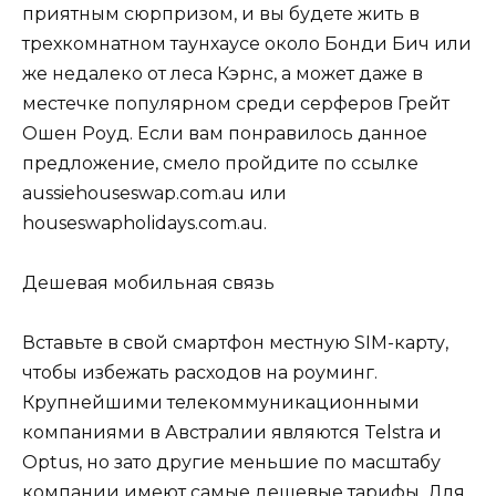
приятным сюрпризом, и вы будете жить в
трехкомнатном таунхаусе около Бонди Бич или
же недалеко от леса Кэрнс, а может даже в
местечке популярном среди серферов Грейт
Ошен Роуд. Если вам понравилось данное
предложение, смело пройдите по ссылке
aussiehouseswap.com.au или
houseswapholidays.com.au.
Дешевая мобильная связь
Вставьте в свой смартфон местную SIM-карту,
чтобы избежать расходов на роуминг.
Крупнейшими телекоммуникационными
компаниями в Австралии являются Telstra и
Optus, но зато другие меньшие по масштабу
компании имеют самые дешевые тарифы. Для